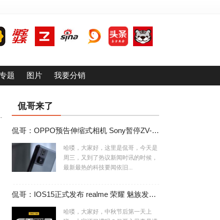
专题
图片
我要分销
侃哥来了
侃哥：OPPO预告伸缩式相机 Sony暂停ZV-E10相机生产
哈喽，大家好，这里是侃哥，今天是
周三，又到了热议新闻时讯的时候，
最新最热的科技要闻依旧...
侃哥：IOS15正式发布 realme 荣耀 魅族发布会撞车
哈喽，大家好，中秋节后第一天上