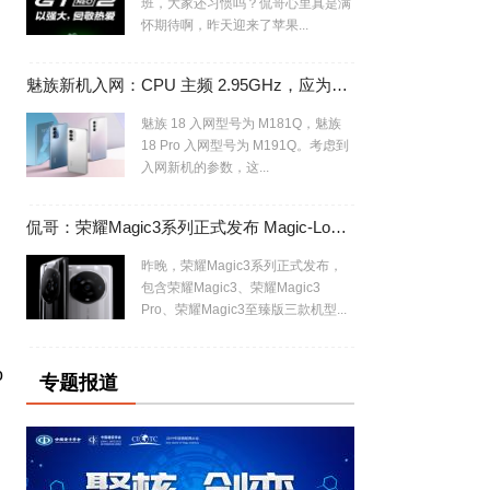
班，大家还习惯吗？侃哥心里真是满
怀期待啊，昨天迎来了苹果...
魅族新机入网：CPU 主频 2.95GHz，应为魅族 18/Pro 换芯版
魅族 18 入网型号为 M181Q，魅族
18 Pro 入网型号为 M191Q。考虑到
入网新机的参数，这...
侃哥：荣耀Magic3系列正式发布 Magic-Log有专业内味了
昨晚，荣耀Magic3系列正式发布，
包含荣耀Magic3、荣耀Magic3
Pro、荣耀Magic3至臻版三款机型...
o
专题报道