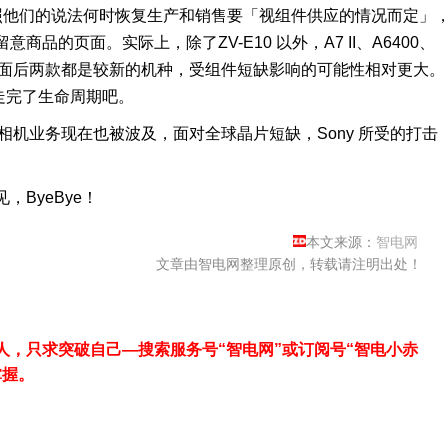
按照他们的说法何时恢复生产和销售要「视组件供应的情况而定」
品的页面。实际上，除了ZV-E10 以外，A7 II、A6400、
这里面后两款都是较新的机种，受组件短缺影响的可能性相对更大。
就是走完了生命周期吧。
相机业务现在也被波及，面对全球晶片短缺，Sony 所受的打击
ByeBye！
本文来源：
智电网
文章由智电网整理原创，转载请注明出处！
，只求突破自己—搜索服务号“智电网”或订阅号“智电小赤
掌握。