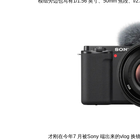
模组旁边也写有1/1.56 英寸、50mm 焦段、f/
才刚在今年7 月被Sony 端出来的vlog