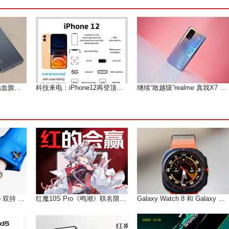
可遇而不可求的小屏满血旗舰--魅族 18测评
科技来电：iPhone12再登顶微博热搜 果粉们等到痴狂
继续“敢越级”realme 真我X7 Pro深度体验测评报告
iPhone + vivo X Fold5 双持 以长补短互联互通双倍快乐!
红魔10S Pro《鸣潮》联名限定版16GB+512GB国补到手价5499元
Galaxy Watch 8 和 Galaxy Watch Ultra 的设计和颜色曝光