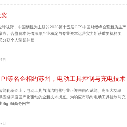
大奖
以全球视野，中国韧性为主题的2026第十五届CFS中国财经峰会暨新质生产
举办。合盈资本凭借深厚产业积淀与专业资本运营实力斩获重要机构奖
员分获个人荣誉并登
07日
PI等名企相约苏州，电动工具控制与充电技术
智能化基础上，电动工具与清洁电器行业正迎来由AI赋能、高压大功率
供应链深度国产化驱动的全新技术拐点。为响应市场对电动工具控制与充
ig-Bit商务网主
07日