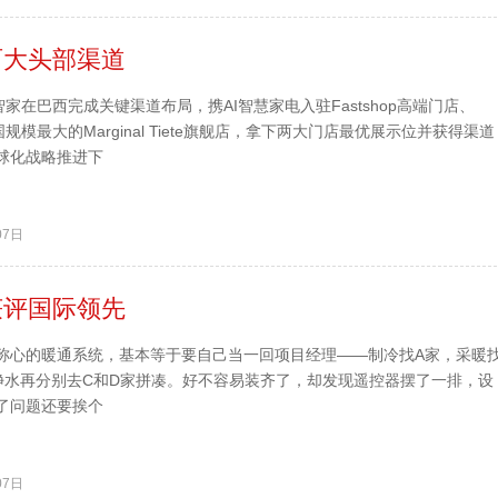
两大头部渠道
智家在巴西完成关键渠道布局，携AI智慧家电入驻Fastshop高端门店、
下全国规模最大的Marginal Tiete旗舰店，拿下两大门店最优展示位并获得渠道
球化战略推进下
07日
获评国际领先
称心的暖通系统，基本等于要自己当一回项目经理——制冷找A家，采暖
净水再分别去C和D家拼凑。好不容易装齐了，却发现遥控器摆了一排，设
了问题还要挨个
07日