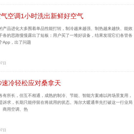
空气空调1小时洗出新鲜好空气
的产品进化大多围着单品性能打转，制冷越来越强、制热越来越快、能效
干各的思路慢慢露出了短板：用户买了一堆好设备，结果发现它们各管各
App，出了问题
07日
秒速冷轻松应对桑拿天
各有所长，但互不相通，成熟的制冷、节能、智能方案难以跨场景复用，
适诉求，长期只能停留在将就用的状态。海尔大暖通率先打破这一行业局
、商用空调、热
07日