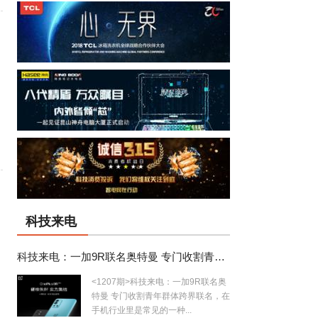
科技来电
科技来电：一加9R联名奥特曼 专门收割青年群体
<1207期>科技来电：一加9R联名奥
特曼 专门收割青年群体跨界联名，在
手机行业里是常见的一种...