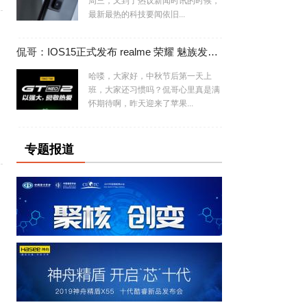
周三，又到了热议新闻时讯的时候，
最新最热的科技要闻依旧...
侃哥：IOS15正式发布 realme 荣耀 魅族发布会撞车
哈喽，大家好，中秋节后第一天上
班，大家还习惯吗？侃哥心里真是满
怀期待啊，昨天迎来了苹果...
专题报道