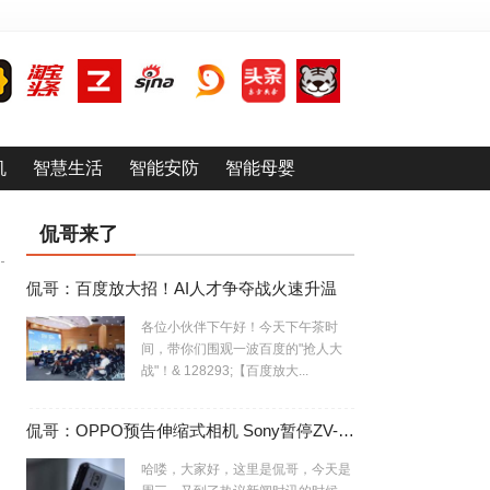
机
智慧生活
智能安防
智能母婴
侃哥来了
侃哥：百度放大招！AI人才争夺战火速升温
各位小伙伴下午好！今天下午茶时
间，带你们围观一波百度的"抢人大
战"！& 128293;【百度放大...
侃哥：OPPO预告伸缩式相机 Sony暂停ZV-E10相机生产
哈喽，大家好，这里是侃哥，今天是