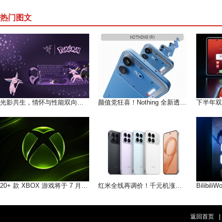
热门图文
光影共生，情怀与性能双向奔赴！雷蛇×宝可梦伊布联名系列登场
颜值党狂喜！Nothing 全新透明手机 + 多彩耳机今晚正式发布
20+ 款 XBOX 游戏将于 7 月 6 日至 10 日之间推出
红米全线再调价！千元机涨价 300 元，性价比红利彻底消退
返回首页
|