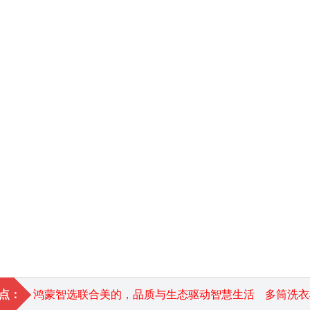
点：
鸿蒙智选联合美的，品质与生态驱动智慧生活
多筒洗衣