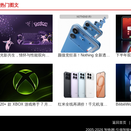
热门图文
光影共生，情怀与性能双向奔赴！雷蛇×宝可梦伊布联名系列登场
颜值党狂喜！Nothing 全新透明手机 + 多彩耳机今晚正式发布
20+ 款 XBOX 游戏将于 7 月 6 日至 10 日之间推出
红米全线再调价！千元机涨价 300 元，性价比红利彻底消退
返回首页
|
2005-2026 智电网-引领智能