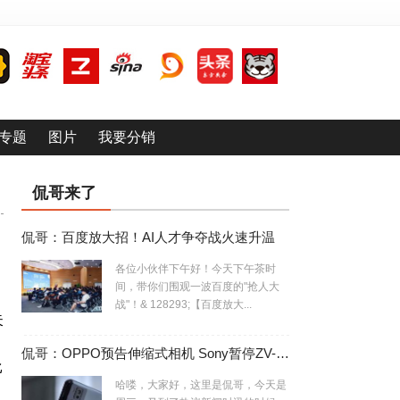
专题
图片
我要分销
侃哥来了
侃哥：百度放大招！AI人才争夺战火速升温
各位小伙伴下午好！今天下午茶时
间，带你们围观一波百度的"抢人大
战"！& 128293;【百度放大...
失
侃哥：OPPO预告伸缩式相机 Sony暂停ZV-E10相机生产
比
哈喽，大家好，这里是侃哥，今天是