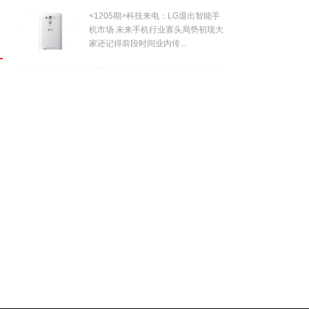
<1205期>科技来电：LG退出智能手
机市场 未来手机行业寡头局势初现大
家还记得前段时间业内传...