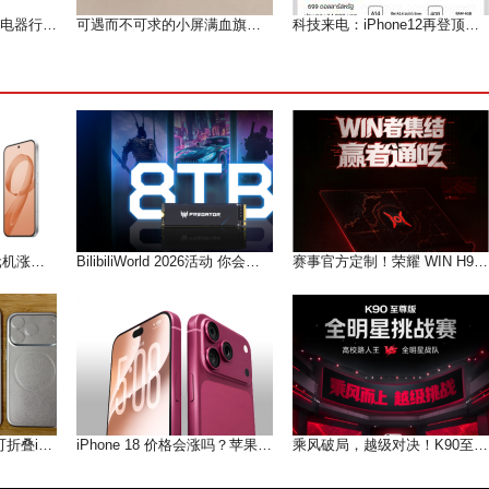
2024年1~7月中国家用电器行业运行形势分析（上）
可遇而不可求的小屏满血旗舰--魅族 18测评
科技来电：iPhone12再登顶微博热搜 果粉们等到痴狂
红米全线再调价！千元机涨价 300 元，性价比红利彻底消退
BilibiliWorld 2026活动 你会看到什么？
赛事官方定制！荣耀 WIN H9× 三角洲行动限定款来了
iPhone 18 Pro系列，可折叠iPhone预计将于9月8日发布
iPhone 18 价格会涨吗？苹果声明曝 9 月调涨端倪
乘风破局，越级对决！K90至尊版全明星挑战赛燃情开战