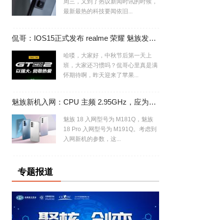
周三，又到了热议新闻时讯的时候，
最新最热的科技要闻依旧...
侃哥：IOS15正式发布 realme 荣耀 魅族发布会撞车
哈喽，大家好，中秋节后第一天上
班，大家还习惯吗？侃哥心里真是满
怀期待啊，昨天迎来了苹果...
魅族新机入网：CPU 主频 2.95GHz，应为魅族 18/Pro 换芯版
魅族 18 入网型号为 M181Q，魅族
18 Pro 入网型号为 M191Q。考虑到
入网新机的参数，这...
专题报道