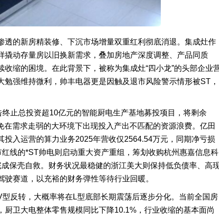
渗透的新房精装修、下沉市场增量双重红利彻底消退。集成灶作
样撬动存量房以旧换新需求，叠加房地产深度调整、产品同质
续收缩的困境。在此背景下，被称为集成灶“四小龙”的头部企业
大勉强维持微利，帅丰电器更是因触及退市风险警示情形被ST，
告终止总投资超10亿元的智能厨电生产基地募投项目，将剩余
避免在需求走弱的大环境下出现投入产出不匹配的资源浪费。亿田
入运营的算力业务2025年营收仅2564.54万元，同期净亏损
退市红线的*ST帅电则启动重大资产重组，筹划收购杭州惠嘉信息科
、完成保壳自救。财务状况最稳健的浙江美大则保持低负债率、高
驾驶赛道，以充裕的财务弹性等待行业回暖。
V型反转，大概率将在L型底部长期震荡后逐步分化。当前全国房
厨卫大电整体零售规模同比下降10.1%，行业收缩的基本面尚