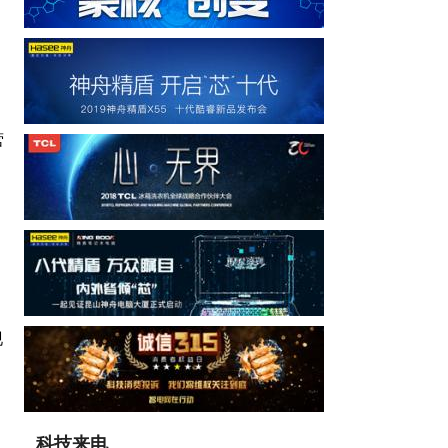
营
现
科技来电