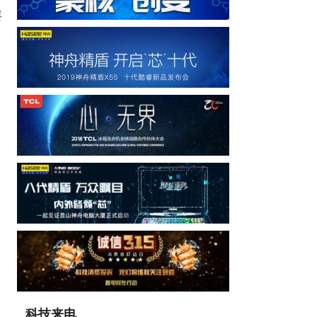
要
科技来电