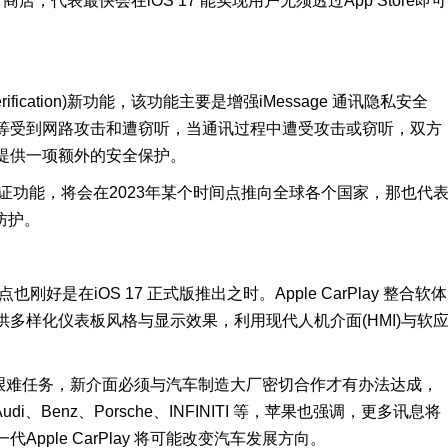
p 商店，代表最快会在iOS 17 能实现用户无须透过App Store即可
 Verification)新功能，该功能主要是增强iMessage 通讯隐私安全
等受到网路攻击和遭窃听，当通讯过程中遭受攻击或窃听，双方
提供一项额外的安全保护。
人金钥验证功能，将会在2023年某个时间点推向全球各个国家，那也代
全防护。
时间点也刚好是在iOS 17 正式版推出之时。Apple CarPlay 整合软体
多样化仪表板风格与显示效果，利用现代人机介面(HMI)与软
。
为一项最艰难任务，新介面必须与汽车制造大厂密切合作才有办法达成，
di、Benz、Porsche、INFINITI 等，苹果也强调，更多讯息将
ple CarPlay 将可能改变汽车发展方向。