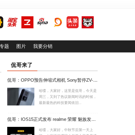
专题
图片
我要分销
侃哥来了
侃哥：OPPO预告伸缩式相机 Sony暂停ZV-E10相机生产
哈喽，大家好，这里是侃哥，今天是
周三，又到了热议新闻时讯的时候，
最新最热的科技要闻依旧...
侃哥：IOS15正式发布 realme 荣耀 魅族发布会撞车
哈喽，大家好，中秋节后第一天上