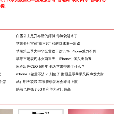
掌握。
白雪公主是乔布斯的师傅 你脑袋进水了
苹果专利官司“输不起” 和解或成唯一出路
苹果第三季大中华区营收下跌33% IPhone魅力不再
苹果市场表现冰火两重天，IPhone中国跌出前五
库克出任CEO 5周年 他为苹果带来了什么？
意
iPhone X销量不济？ 别傻了 财报显示苹果又闷声发大财
....
就在明天凌晨 苹果春季发布会即将上演
躺着也挣钱？5G专利华为占比最高