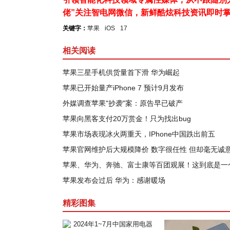
佬”关注智电网微信，新鲜酷炫科技资讯即时
关键字：
苹果
iOS
17
相关阅读
苹果三星手机供货量首下滑 华为崛起
苹果已开始量产iPhone 7 预计9月发布
外媒调查苹果"抄袭"案：原告早已破产
苹果向黑客支付20万赏金！只为找出bug
苹果市场表现冰火两重天，IPhone中国跌出前五
苹果官网维护后大规模降价 数字很任性 但却毫无诚
苹果、华为、奔驰、富士康等百团观展！这到底是一个怎
苹果发布会过后 华为：感谢暖场
精彩图集