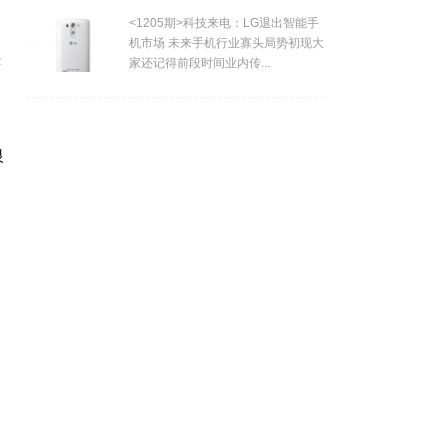
<1205期>科技来电：LG退出智能手
机市场 未来手机行业寡头局势初现大
获
家还记得前段时间业内传...
银