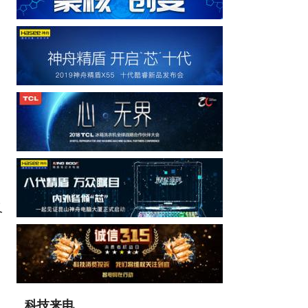
又
科技来电