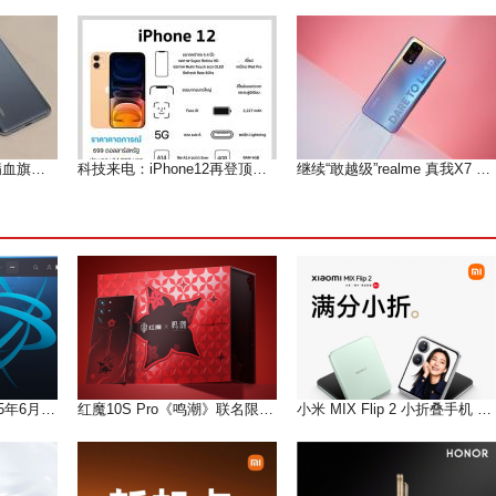
可遇而不可求的小屏满血旗舰--魅族 18测评
科技来电：iPhone12再登顶微博热搜 果粉们等到痴狂
继续“敢越级”realme 真我X7 Pro深度体验测评报告
暴雪游戏国服将于2025年6月25日起将切换为网易账号
红魔10S Pro《鸣潮》联名限定版将于今天10点限量新一轮预售
小米 MIX Flip 2 小折叠手机 满分小折