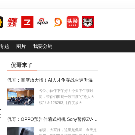
专题
图片
我要分销
侃哥来了
侃哥：百度放大招！AI人才争夺战火速升温
各位小伙伴下午好！今天下午茶时
间，带你们围观一波百度的"抢人大
战"！& 128293;【百度放大...
人
在
侃哥：OPPO预告伸缩式相机 Sony暂停ZV-E10相机生产
哈喽，大家好，这里是侃哥，今天是