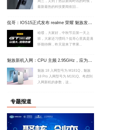
周三，又到了热议新闻时讯的时候，
最新最热的科技要闻依旧...
侃哥：IOS15正式发布 realme 荣耀 魅族发布会撞车
哈喽，大家好，中秋节后第一天上
班，大家还习惯吗？侃哥心里真是满
怀期待啊，昨天迎来了苹果...
魅族新机入网：CPU 主频 2.95GHz，应为魅族 18/Pro 换芯版
魅族 18 入网型号为 M181Q，魅族
18 Pro 入网型号为 M191Q。考虑到
入网新机的参数，这...
专题报道