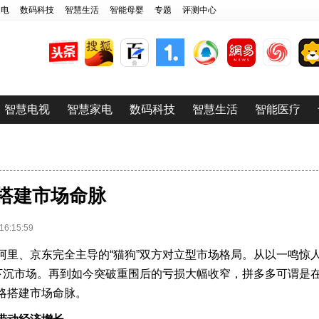
家电
数码科技
智慧生活
智能母婴
专题
评测中心
智慧电视
智慧家电
数码科技
智慧生活
智能医疗
略搭建市场命脉
:15:59
阿里、京东完全主导的“猫狗”双方对立型市场格局。从以一鸣惊
动下沉市场。再到如今突破重围后的亏损大幅收窄，拼多多可谓是
略搭建市场命脉。