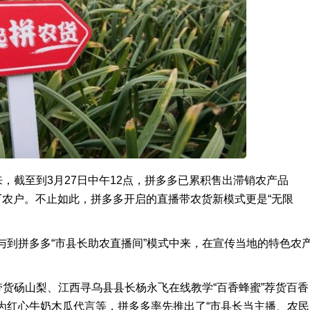
来，截至到3月27日中午12点，拼多多已累积售出滞销农产品
.2万农户。不止如此，拼多多开启的直播带农货新模式更是“无限
与到拼多多“市县长助农直播间”模式中来，在宣传当地的特色农
带货砀山梨、江西寻乌县县长杨永飞在线教学“百香蜂蜜”荐货百香
为红心牛奶木瓜代言等，拼多多率先推出了“市县长当主播、农民