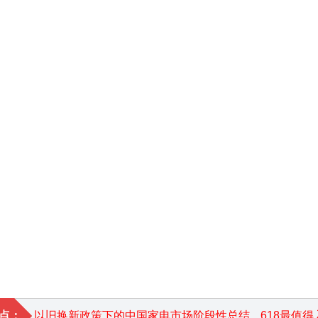
点：
以旧换新政策下的中国家电市场阶段性总结
618最值